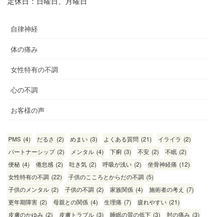
定休日：日曜日、月曜日
自律神経
体の痛み
女性特有の不調
心の不調
お客様の声
PMS
(4)
だるさ
(2)
めまい
(3)
よくある質問
(21)
イライラ
(2)
パートナーシップ
(2)
メンタル
(4)
下痢
(3)
不安
(2)
不眠
(2)
便秘
(4)
倦怠感
(2)
吐き気
(2)
呼吸が浅い
(2)
坐骨神経痛
(12)
女性特有の不調
(22)
子供のこころとからだの不調
(5)
子供のメンタル
(2)
子供の不調
(2)
家族関係
(4)
施術者の考え
(7)
更年期障害
(2)
母親との関係
(4)
生理痛
(7)
疲れやすい
(21)
皮膚のかゆみ
(2)
皮膚トラブル
(3)
睡眠の質の低下
(3)
肘の痛み
(3)