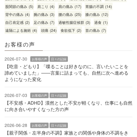
股関節の痛み
(5)
肩こり
(4)
肩の痛み
(17)
胃腸の不調
(14)
背中の痛み
(4)
腕の痛み
(3)
腰の痛み
(25)
膝の痛み
(12)
自己肯定感
(2)
足の痛み
(7)
過敏性腸症候群
(3)
過食
(1)
遠隔による施術
(4)
頭痛
(24)
食欲低下
(2)
首の痛み
(7)
お客様の声
2026-07-30
お客様の声
日々の記録
【吃音・どもり】「喋ることは好きなのに、言いたいことを
諦めていました」——言葉に詰まっても、自然に次へ進める
ようになった変化
2026-07-03
お客様の声
日々の記録
【不安感・ADHD】漠然とした不安が軽くなり、仕事にも自然
に向き合いやすくなった方の声
2026-06-28
お客様の声
日々の記録
【親子関係・左半身の不調】家族との関係や身体の不調をき