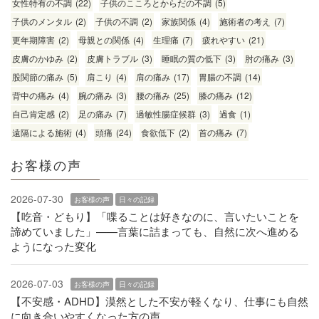
女性特有の不調
(22)
子供のこころとからだの不調
(5)
子供のメンタル
(2)
子供の不調
(2)
家族関係
(4)
施術者の考え
(7)
更年期障害
(2)
母親との関係
(4)
生理痛
(7)
疲れやすい
(21)
皮膚のかゆみ
(2)
皮膚トラブル
(3)
睡眠の質の低下
(3)
肘の痛み
(3)
股関節の痛み
(5)
肩こり
(4)
肩の痛み
(17)
胃腸の不調
(14)
背中の痛み
(4)
腕の痛み
(3)
腰の痛み
(25)
膝の痛み
(12)
自己肯定感
(2)
足の痛み
(7)
過敏性腸症候群
(3)
過食
(1)
遠隔による施術
(4)
頭痛
(24)
食欲低下
(2)
首の痛み
(7)
お客様の声
2026-07-30
お客様の声
日々の記録
【吃音・どもり】「喋ることは好きなのに、言いたいことを
諦めていました」——言葉に詰まっても、自然に次へ進める
ようになった変化
2026-07-03
お客様の声
日々の記録
【不安感・ADHD】漠然とした不安が軽くなり、仕事にも自然
に向き合いやすくなった方の声