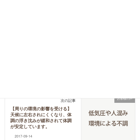
日々の記録
カテゴリー
お客様の声
前の記事
【頭痛・腰痛】感情の中に巻き
込まれずに俯瞰して捉えられる
ことが増えました。
2017-06-16
お客様の声
次の記事
【周りの環境の影響を受ける】
天候に左右されにくくなり、体
調の浮き沈みが緩和されて体調
が安定しています。
2017-09-14