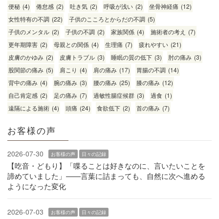
便秘
(4)
倦怠感
(2)
吐き気
(2)
呼吸が浅い
(2)
坐骨神経痛
(12)
女性特有の不調
(22)
子供のこころとからだの不調
(5)
子供のメンタル
(2)
子供の不調
(2)
家族関係
(4)
施術者の考え
(7)
更年期障害
(2)
母親との関係
(4)
生理痛
(7)
疲れやすい
(21)
皮膚のかゆみ
(2)
皮膚トラブル
(3)
睡眠の質の低下
(3)
肘の痛み
(3)
股関節の痛み
(5)
肩こり
(4)
肩の痛み
(17)
胃腸の不調
(14)
背中の痛み
(4)
腕の痛み
(3)
腰の痛み
(25)
膝の痛み
(12)
自己肯定感
(2)
足の痛み
(7)
過敏性腸症候群
(3)
過食
(1)
遠隔による施術
(4)
頭痛
(24)
食欲低下
(2)
首の痛み
(7)
お客様の声
2026-07-30
お客様の声
日々の記録
【吃音・どもり】「喋ることは好きなのに、言いたいことを
諦めていました」——言葉に詰まっても、自然に次へ進める
ようになった変化
2026-07-03
お客様の声
日々の記録