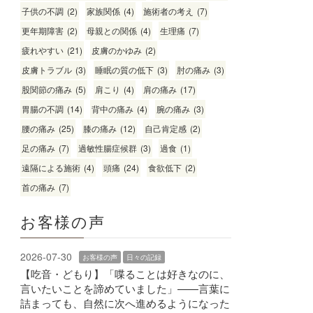
子供の不調
(2)
家族関係
(4)
施術者の考え
(7)
更年期障害
(2)
母親との関係
(4)
生理痛
(7)
疲れやすい
(21)
皮膚のかゆみ
(2)
皮膚トラブル
(3)
睡眠の質の低下
(3)
肘の痛み
(3)
股関節の痛み
(5)
肩こり
(4)
肩の痛み
(17)
胃腸の不調
(14)
背中の痛み
(4)
腕の痛み
(3)
腰の痛み
(25)
膝の痛み
(12)
自己肯定感
(2)
足の痛み
(7)
過敏性腸症候群
(3)
過食
(1)
遠隔による施術
(4)
頭痛
(24)
食欲低下
(2)
首の痛み
(7)
お客様の声
2026-07-30
お客様の声
日々の記録
【吃音・どもり】「喋ることは好きなのに、
言いたいことを諦めていました」——言葉に
詰まっても、自然に次へ進めるようになった