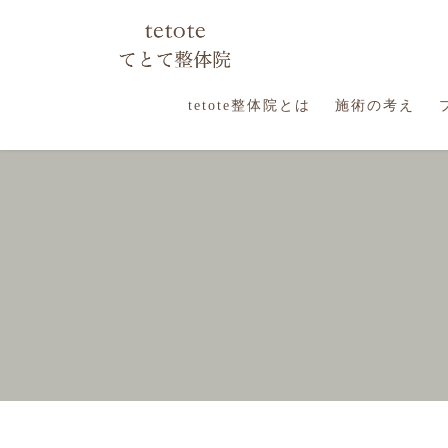
コ
ナ
ン
ビ
テ
ゲ
ン
ー
ツ
シ
tetote整体院とは
施術の考え
に
ョ
移
ン
動
に
移
動