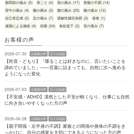
股関節の痛み
(5)
肩こり
(4)
肩の痛み
(17)
胃腸の不調
(14)
背中の痛み
(4)
腕の痛み
(3)
腰の痛み
(25)
膝の痛み
(12)
自己肯定感
(2)
足の痛み
(7)
過敏性腸症候群
(3)
過食
(1)
遠隔による施術
(4)
頭痛
(24)
食欲低下
(2)
首の痛み
(7)
お客様の声
2026-07-30
お客様の声
日々の記録
【吃音・どもり】「喋ることは好きなのに、言いたいことを
諦めていました」——言葉に詰まっても、自然に次へ進める
ようになった変化
2026-07-03
お客様の声
日々の記録
【不安感・ADHD】漠然とした不安が軽くなり、仕事にも自然
に向き合いやすくなった方の声
2026-06-28
お客様の声
日々の記録
【親子関係・左半身の不調】家族との関係や身体の不調をき
っかけに、自分の感覚を大切にできるようになった方の声