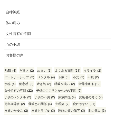
自律神経
体の痛み
女性特有の不調
心の不調
お客様の声
PMS
(4)
だるさ
(2)
めまい
(3)
よくある質問
(21)
イライラ
(2)
パートナーシップ
(2)
メンタル
(4)
下痢
(3)
不安
(2)
不眠
(2)
便秘
(4)
倦怠感
(2)
吐き気
(2)
呼吸が浅い
(2)
坐骨神経痛
(12)
女性特有の不調
(22)
子供のこころとからだの不調
(5)
子供のメンタル
(2)
子供の不調
(2)
家族関係
(4)
施術者の考え
(7)
更年期障害
(2)
母親との関係
(4)
生理痛
(7)
疲れやすい
(21)
皮膚のかゆみ
(2)
皮膚トラブル
(3)
睡眠の質の低下
(3)
肘の痛み
(3)