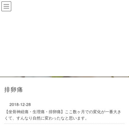
コ
ナ
ン
ビ
テ
ゲ
ン
ー
ツ
シ
に
ョ
移
ン
blog
動
に
移
動
排卵痛
2018-12-28
【坐骨神経痛・生理痛・排卵痛】ここ数ヶ月での変化が一番大き
くて、すんなり自然に変わったなと思います。