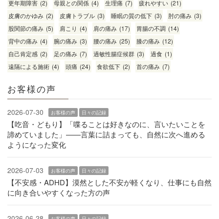
更年期障害
(2)
母親との関係
(4)
生理痛
(7)
疲れやすい
(21)
皮膚のかゆみ
(2)
皮膚トラブル
(3)
睡眠の質の低下
(3)
肘の痛み
(3)
股関節の痛み
(5)
肩こり
(4)
肩の痛み
(17)
胃腸の不調
(14)
背中の痛み
(4)
腕の痛み
(3)
腰の痛み
(25)
膝の痛み
(12)
自己肯定感
(2)
足の痛み
(7)
過敏性腸症候群
(3)
過食
(1)
遠隔による施術
(4)
頭痛
(24)
食欲低下
(2)
首の痛み
(7)
お客様の声
2026-07-30
お客様の声
日々の記録
【吃音・どもり】「喋ることは好きなのに、言いたいことを
諦めていました」——言葉に詰まっても、自然に次へ進める
ようになった変化
2026-07-03
お客様の声
日々の記録
【不安感・ADHD】漠然とした不安が軽くなり、仕事にも自然
に向き合いやすくなった方の声
2026-06-28
お客様の声
日々の記録