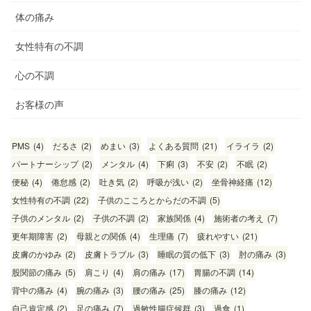
体の痛み
女性特有の不調
心の不調
お客様の声
PMS
(4)
だるさ
(2)
めまい
(3)
よくある質問
(21)
イライラ
(2)
パートナーシップ
(2)
メンタル
(4)
下痢
(3)
不安
(2)
不眠
(2)
便秘
(4)
倦怠感
(2)
吐き気
(2)
呼吸が浅い
(2)
坐骨神経痛
(12)
女性特有の不調
(22)
子供のこころとからだの不調
(5)
子供のメンタル
(2)
子供の不調
(2)
家族関係
(4)
施術者の考え
(7)
更年期障害
(2)
母親との関係
(4)
生理痛
(7)
疲れやすい
(21)
皮膚のかゆみ
(2)
皮膚トラブル
(3)
睡眠の質の低下
(3)
肘の痛み
(3)
股関節の痛み
(5)
肩こり
(4)
肩の痛み
(17)
胃腸の不調
(14)
背中の痛み
(4)
腕の痛み
(3)
腰の痛み
(25)
膝の痛み
(12)
自己肯定感
(2)
足の痛み
(7)
過敏性腸症候群
(3)
過食
(1)