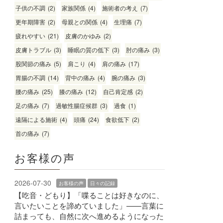
子供の不調
(2)
家族関係
(4)
施術者の考え
(7)
更年期障害
(2)
母親との関係
(4)
生理痛
(7)
疲れやすい
(21)
皮膚のかゆみ
(2)
皮膚トラブル
(3)
睡眠の質の低下
(3)
肘の痛み
(3)
股関節の痛み
(5)
肩こり
(4)
肩の痛み
(17)
胃腸の不調
(14)
背中の痛み
(4)
腕の痛み
(3)
腰の痛み
(25)
膝の痛み
(12)
自己肯定感
(2)
足の痛み
(7)
過敏性腸症候群
(3)
過食
(1)
遠隔による施術
(4)
頭痛
(24)
食欲低下
(2)
首の痛み
(7)
お客様の声
2026-07-30
お客様の声
日々の記録
【吃音・どもり】「喋ることは好きなのに、
言いたいことを諦めていました」——言葉に
詰まっても、自然に次へ進めるようになった