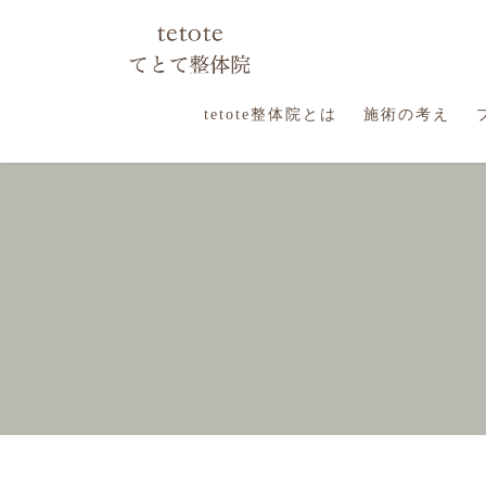
コ
ナ
ン
ビ
テ
ゲ
ン
ー
ツ
シ
tetote整体院とは
施術の考え
に
ョ
移
ン
動
に
移
動