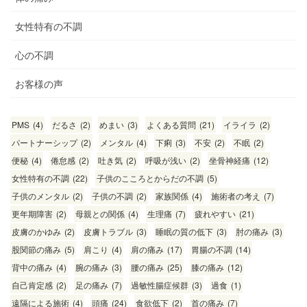
女性特有の不調
心の不調
お客様の声
PMS
(4)
だるさ
(2)
めまい
(3)
よくある質問
(21)
イライラ
(2)
パートナーシップ
(2)
メンタル
(4)
下痢
(3)
不安
(2)
不眠
(2)
便秘
(4)
倦怠感
(2)
吐き気
(2)
呼吸が浅い
(2)
坐骨神経痛
(12)
女性特有の不調
(22)
子供のこころとからだの不調
(5)
子供のメンタル
(2)
子供の不調
(2)
家族関係
(4)
施術者の考え
(7)
更年期障害
(2)
母親との関係
(4)
生理痛
(7)
疲れやすい
(21)
皮膚のかゆみ
(2)
皮膚トラブル
(3)
睡眠の質の低下
(3)
肘の痛み
(3)
股関節の痛み
(5)
肩こり
(4)
肩の痛み
(17)
胃腸の不調
(14)
背中の痛み
(4)
腕の痛み
(3)
腰の痛み
(25)
膝の痛み
(12)
自己肯定感
(2)
足の痛み
(7)
過敏性腸症候群
(3)
過食
(1)
遠隔による施術
(4)
頭痛
(24)
食欲低下
(2)
首の痛み
(7)