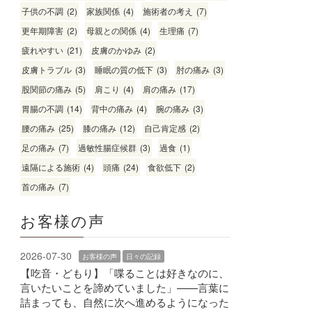
子供の不調
(2)
家族関係
(4)
施術者の考え
(7)
更年期障害
(2)
母親との関係
(4)
生理痛
(7)
疲れやすい
(21)
皮膚のかゆみ
(2)
皮膚トラブル
(3)
睡眠の質の低下
(3)
肘の痛み
(3)
股関節の痛み
(5)
肩こり
(4)
肩の痛み
(17)
胃腸の不調
(14)
背中の痛み
(4)
腕の痛み
(3)
腰の痛み
(25)
膝の痛み
(12)
自己肯定感
(2)
足の痛み
(7)
過敏性腸症候群
(3)
過食
(1)
遠隔による施術
(4)
頭痛
(24)
食欲低下
(2)
首の痛み
(7)
お客様の声
2026-07-30
お客様の声
日々の記録
【吃音・どもり】「喋ることは好きなのに、
言いたいことを諦めていました」——言葉に
詰まっても、自然に次へ進めるようになった