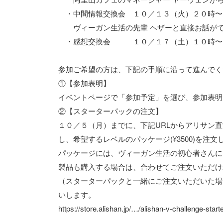
・中間情報交換会 １０／１３（火）２０時〜
ヴィーガン生活の先輩 ヘザーと直接お話がで
・感想交換会 １０／１７（土）１０時〜
参加ご希望の方は、下記の手順に沿って進んでく
①【参加表明】
イベントページで「参加予定」を選び、参加表明
②【スターターパックの注文】
１０／５（月）までに、下記URLからアリサン
し、希望するレベルのパッケージ(¥3500)を注
パッケージには、ヴィーガン生活の初心者さんに
製品も購入する場合は、合わせてご注文いただけ
（スターターパックと一緒にご注文いただいた場
いします。
https://store.alishan.jp/…/alishan-v-challenge-star