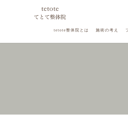
コ
ナ
ン
ビ
テ
ゲ
ン
ー
ツ
シ
tetote整体院とは
施術の考え
に
ョ
移
ン
動
に
移
動