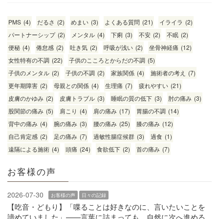
PMS
(4)
だるさ
(2)
めまい
(3)
よくある質問
(21)
イライラ
(2)
パートナーシップ
(2)
メンタル
(4)
下痢
(3)
不安
(2)
不眠
(2)
便秘
(4)
倦怠感
(2)
吐き気
(2)
呼吸が浅い
(2)
坐骨神経痛
(12)
女性特有の不調
(22)
子供のこころとからだの不調
(5)
子供のメンタル
(2)
子供の不調
(2)
家族関係
(4)
施術者の考え
(7)
更年期障害
(2)
母親との関係
(4)
生理痛
(7)
疲れやすい
(21)
皮膚のかゆみ
(2)
皮膚トラブル
(3)
睡眠の質の低下
(3)
肘の痛み
(3)
股関節の痛み
(5)
肩こり
(4)
肩の痛み
(17)
胃腸の不調
(14)
背中の痛み
(4)
腕の痛み
(3)
腰の痛み
(25)
膝の痛み
(12)
自己肯定感
(2)
足の痛み
(7)
過敏性腸症候群
(3)
過食
(1)
遠隔による施術
(4)
頭痛
(24)
食欲低下
(2)
首の痛み
(7)
お客様の声
2026-07-30
お客様の声
日々の記録
【吃音・どもり】「喋ることは好きなのに、言いたいことを
諦めていました」——言葉に詰まっても、自然に次へ進める