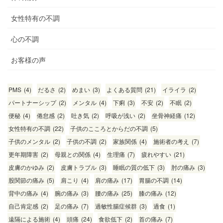
女性特有の不調
心の不調
お客様の声
PMS
(4)
だるさ
(2)
めまい
(3)
よくある質問
(21)
イライラ
(2)
パートナーシップ
(2)
メンタル
(4)
下痢
(3)
不安
(2)
不眠
(2)
便秘
(4)
倦怠感
(2)
吐き気
(2)
呼吸が浅い
(2)
坐骨神経痛
(12)
女性特有の不調
(22)
子供のこころとからだの不調
(5)
子供のメンタル
(2)
子供の不調
(2)
家族関係
(4)
施術者の考え
(7)
更年期障害
(2)
母親との関係
(4)
生理痛
(7)
疲れやすい
(21)
皮膚のかゆみ
(2)
皮膚トラブル
(3)
睡眠の質の低下
(3)
肘の痛み
(3)
股関節の痛み
(5)
肩こり
(4)
肩の痛み
(17)
胃腸の不調
(14)
背中の痛み
(4)
腕の痛み
(3)
腰の痛み
(25)
膝の痛み
(12)
自己肯定感
(2)
足の痛み
(7)
過敏性腸症候群
(3)
過食
(1)
遠隔による施術
(4)
頭痛
(24)
食欲低下
(2)
首の痛み
(7)