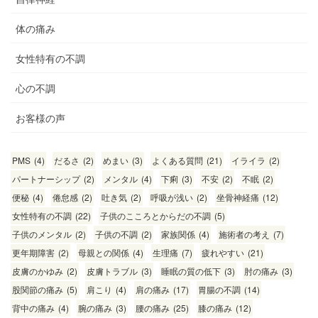
体の痛み
女性特有の不調
心の不調
お客様の声
PMS
(4)
だるさ
(2)
めまい
(3)
よくある質問
(21)
イライラ
(2)
パートナーシップ
(2)
メンタル
(4)
下痢
(3)
不安
(2)
不眠
(2)
便秘
(4)
倦怠感
(2)
吐き気
(2)
呼吸が浅い
(2)
坐骨神経痛
(12)
女性特有の不調
(22)
子供のこころとからだの不調
(5)
子供のメンタル
(2)
子供の不調
(2)
家族関係
(4)
施術者の考え
(7)
更年期障害
(2)
母親との関係
(4)
生理痛
(7)
疲れやすい
(21)
皮膚のかゆみ
(2)
皮膚トラブル
(3)
睡眠の質の低下
(3)
肘の痛み
(3)
股関節の痛み
(5)
肩こり
(4)
肩の痛み
(17)
胃腸の不調
(14)
背中の痛み
(4)
腕の痛み
(3)
腰の痛み
(25)
膝の痛み
(12)