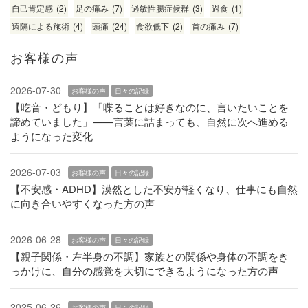
自己肯定感
(2)
足の痛み
(7)
過敏性腸症候群
(3)
過食
(1)
遠隔による施術
(4)
頭痛
(24)
食欲低下
(2)
首の痛み
(7)
お客様の声
2026-07-30
お客様の声
日々の記録
【吃音・どもり】「喋ることは好きなのに、言いたいことを
諦めていました」——言葉に詰まっても、自然に次へ進める
ようになった変化
2026-07-03
お客様の声
日々の記録
【不安感・ADHD】漠然とした不安が軽くなり、仕事にも自然
に向き合いやすくなった方の声
2026-06-28
お客様の声
日々の記録
【親子関係・左半身の不調】家族との関係や身体の不調をき
っかけに、自分の感覚を大切にできるようになった方の声
2025-06-26
お客様の声
日々の記録