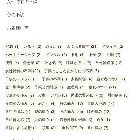
女性特有の不調
心の不調
お客様の声
PMS
(4)
だるさ
(2)
めまい
(3)
よくある質問
(21)
イライラ
(2)
パートナーシップ
(2)
メンタル
(4)
下痢
(3)
不安
(2)
不眠
(2)
便秘
(4)
倦怠感
(2)
吐き気
(2)
呼吸が浅い
(2)
坐骨神経痛
(12)
女性特有の不調
(22)
子供のこころとからだの不調
(5)
子供のメンタル
(2)
子供の不調
(2)
家族関係
(4)
施術者の考え
(7)
更年期障害
(2)
母親との関係
(4)
生理痛
(7)
疲れやすい
(21)
皮膚のかゆみ
(2)
皮膚トラブル
(3)
睡眠の質の低下
(3)
肘の痛み
(3)
股関節の痛み
(5)
肩こり
(4)
肩の痛み
(17)
胃腸の不調
(14)
背中の痛み
(4)
腕の痛み
(3)
腰の痛み
(25)
膝の痛み
(12)
自己肯定感
(2)
足の痛み
(7)
過敏性腸症候群
(3)
過食
(1)
遠隔による施術
(4)
頭痛
(24)
食欲低下
(2)
首の痛み
(7)