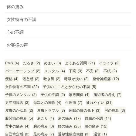
体の痛み
女性特有の不調
心の不調
お客様の声
PMS
(4)
だるさ
(2)
めまい
(3)
よくある質問
(21)
イライラ
(2)
パートナーシップ
(2)
メンタル
(4)
下痢
(3)
不安
(2)
不眠
(2)
便秘
(4)
倦怠感
(2)
吐き気
(2)
呼吸が浅い
(2)
坐骨神経痛
(12)
女性特有の不調
(22)
子供のこころとからだの不調
(5)
子供のメンタル
(2)
子供の不調
(2)
家族関係
(4)
施術者の考え
(7)
更年期障害
(2)
母親との関係
(4)
生理痛
(7)
疲れやすい
(21)
皮膚のかゆみ
(2)
皮膚トラブル
(3)
睡眠の質の低下
(3)
肘の痛み
(3)
股関節の痛み
(5)
肩こり
(4)
肩の痛み
(17)
胃腸の不調
(14)
背中の痛み
(4)
腕の痛み
(3)
腰の痛み
(25)
膝の痛み
(12)
自己肯定感
(2)
足の痛み
(7)
過敏性腸症候群
(3)
過食
(1)