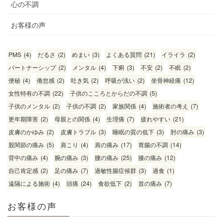
心の不調
お客様の声
PMS
(4)
だるさ
(2)
めまい
(3)
よくある質問
(21)
イライラ
(2)
パートナーシップ
(2)
メンタル
(4)
下痢
(3)
不安
(2)
不眠
(2)
便秘
(4)
倦怠感
(2)
吐き気
(2)
呼吸が浅い
(2)
坐骨神経痛
(12)
女性特有の不調
(22)
子供のこころとからだの不調
(5)
子供のメンタル
(2)
子供の不調
(2)
家族関係
(4)
施術者の考え
(7)
更年期障害
(2)
母親との関係
(4)
生理痛
(7)
疲れやすい
(21)
皮膚のかゆみ
(2)
皮膚トラブル
(3)
睡眠の質の低下
(3)
肘の痛み
(3)
股関節の痛み
(5)
肩こり
(4)
肩の痛み
(17)
胃腸の不調
(14)
背中の痛み
(4)
腕の痛み
(3)
腰の痛み
(25)
膝の痛み
(12)
自己肯定感
(2)
足の痛み
(7)
過敏性腸症候群
(3)
過食
(1)
遠隔による施術
(4)
頭痛
(24)
食欲低下
(2)
首の痛み
(7)
お客様の声