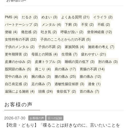
PMS
(4)
だるさ
(2)
めまい
(3)
よくある質問
(21)
イライラ
(2)
パートナーシップ
(2)
メンタル
(4)
下痢
(3)
不安
(2)
不眠
(2)
便秘
(4)
倦怠感
(2)
吐き気
(2)
呼吸が浅い
(2)
坐骨神経痛
(12)
女性特有の不調
(22)
子供のこころとからだの不調
(5)
子供のメンタル
(2)
子供の不調
(2)
家族関係
(4)
施術者の考え
(7)
更年期障害
(2)
母親との関係
(4)
生理痛
(7)
疲れやすい
(21)
皮膚のかゆみ
(2)
皮膚トラブル
(3)
睡眠の質の低下
(3)
肘の痛み
(3)
股関節の痛み
(5)
肩こり
(4)
肩の痛み
(17)
胃腸の不調
(14)
背中の痛み
(4)
腕の痛み
(3)
腰の痛み
(25)
膝の痛み
(12)
自己肯定感
(2)
足の痛み
(7)
過敏性腸症候群
(3)
過食
(1)
遠隔による施術
(4)
頭痛
(24)
食欲低下
(2)
首の痛み
(7)
お客様の声
2026-07-30
お客様の声
日々の記録
【吃音・どもり】「喋ることは好きなのに、言いたいことを