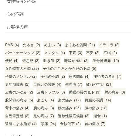
女性特有の不調
心の不調
お客様の声
PMS
(4)
だるさ
(2)
めまい
(3)
よくある質問
(21)
イライラ
(2)
パートナーシップ
(2)
メンタル
(4)
下痢
(3)
不安
(2)
不眠
(2)
便秘
(4)
倦怠感
(2)
吐き気
(2)
呼吸が浅い
(2)
坐骨神経痛
(12)
女性特有の不調
(22)
子供のこころとからだの不調
(5)
子供のメンタル
(2)
子供の不調
(2)
家族関係
(4)
施術者の考え
(7)
更年期障害
(2)
母親との関係
(4)
生理痛
(7)
疲れやすい
(21)
皮膚のかゆみ
(2)
皮膚トラブル
(3)
睡眠の質の低下
(3)
肘の痛み
(3)
股関節の痛み
(5)
肩こり
(4)
肩の痛み
(17)
胃腸の不調
(14)
背中の痛み
(4)
腕の痛み
(3)
腰の痛み
(25)
膝の痛み
(12)
自己肯定感
(2)
足の痛み
(7)
過敏性腸症候群
(3)
過食
(1)
遠隔による施術
(4)
頭痛
(24)
食欲低下
(2)
首の痛み
(7)