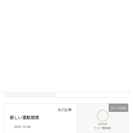
2017-02-10
施術者の考え
カテゴリー
子供のこころとからだの不調
自己受容
自己肯定感
タグ
体の不調が教えてくれること
前の記事
腰痛に表れるスピリチュアルな
メッセージや感情と潜在意識
「人の役に立たなければいけな
い」と思っていませんか？
2020-10-23
日々の記録
次の記事
新しい運動習慣
2020-10-26