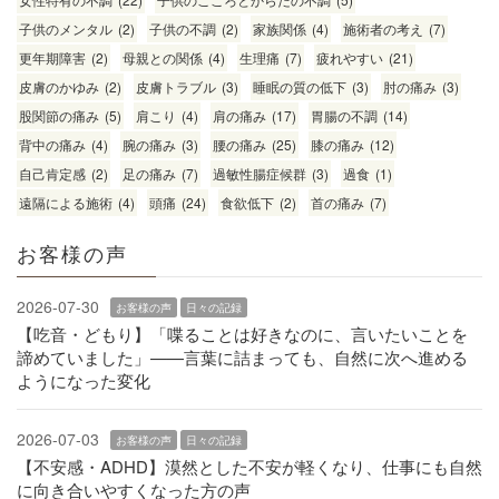
子供のメンタル
(2)
子供の不調
(2)
家族関係
(4)
施術者の考え
(7)
更年期障害
(2)
母親との関係
(4)
生理痛
(7)
疲れやすい
(21)
皮膚のかゆみ
(2)
皮膚トラブル
(3)
睡眠の質の低下
(3)
肘の痛み
(3)
股関節の痛み
(5)
肩こり
(4)
肩の痛み
(17)
胃腸の不調
(14)
背中の痛み
(4)
腕の痛み
(3)
腰の痛み
(25)
膝の痛み
(12)
自己肯定感
(2)
足の痛み
(7)
過敏性腸症候群
(3)
過食
(1)
遠隔による施術
(4)
頭痛
(24)
食欲低下
(2)
首の痛み
(7)
お客様の声
2026-07-30
お客様の声
日々の記録
【吃音・どもり】「喋ることは好きなのに、言いたいことを
諦めていました」——言葉に詰まっても、自然に次へ進める
ようになった変化
2026-07-03
お客様の声
日々の記録
【不安感・ADHD】漠然とした不安が軽くなり、仕事にも自然
に向き合いやすくなった方の声