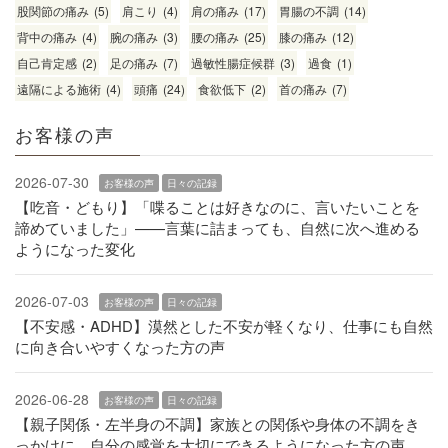
股関節の痛み
(5)
肩こり
(4)
肩の痛み
(17)
胃腸の不調
(14)
背中の痛み
(4)
腕の痛み
(3)
腰の痛み
(25)
膝の痛み
(12)
自己肯定感
(2)
足の痛み
(7)
過敏性腸症候群
(3)
過食
(1)
遠隔による施術
(4)
頭痛
(24)
食欲低下
(2)
首の痛み
(7)
お客様の声
2026-07-30
お客様の声
日々の記録
【吃音・どもり】「喋ることは好きなのに、言いたいことを
諦めていました」——言葉に詰まっても、自然に次へ進める
ようになった変化
2026-07-03
お客様の声
日々の記録
【不安感・ADHD】漠然とした不安が軽くなり、仕事にも自然
に向き合いやすくなった方の声
2026-06-28
お客様の声
日々の記録
【親子関係・左半身の不調】家族との関係や身体の不調をき
っかけに、自分の感覚を大切にできるようになった方の声