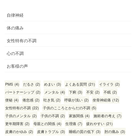
自律神経
体の痛み
女性特有の不調
心の不調
お客様の声
PMS
(4)
だるさ
(2)
めまい
(3)
よくある質問
(21)
イライラ
(2)
パートナーシップ
(2)
メンタル
(4)
下痢
(3)
不安
(2)
不眠
(2)
便秘
(4)
倦怠感
(2)
吐き気
(2)
呼吸が浅い
(2)
坐骨神経痛
(12)
女性特有の不調
(22)
子供のこころとからだの不調
(5)
子供のメンタル
(2)
子供の不調
(2)
家族関係
(4)
施術者の考え
(7)
更年期障害
(2)
母親との関係
(4)
生理痛
(7)
疲れやすい
(21)
皮膚のかゆみ
(2)
皮膚トラブル
(3)
睡眠の質の低下
(3)
肘の痛み
(3)