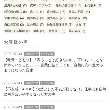
皮膚のかゆみ
(2)
皮膚トラブル
(3)
睡眠の質の低下
(3)
肘の痛み
(3)
股関節の痛み
(5)
肩こり
(4)
肩の痛み
(17)
胃腸の不調
(14)
背中の痛み
(4)
腕の痛み
(3)
腰の痛み
(25)
膝の痛み
(12)
自己肯定感
(2)
足の痛み
(7)
過敏性腸症候群
(3)
過食
(1)
遠隔による施術
(4)
頭痛
(24)
食欲低下
(2)
首の痛み
(7)
お客様の声
2026-07-30
お客様の声
日々の記録
【吃音・どもり】「喋ることは好きなのに、言いたいことを
諦めていました」——言葉に詰まっても、自然に次へ進める
ようになった変化
2026-07-03
お客様の声
日々の記録
【不安感・ADHD】漠然とした不安が軽くなり、仕事にも自然
に向き合いやすくなった方の声
2026-06-28
お客様の声
日々の記録