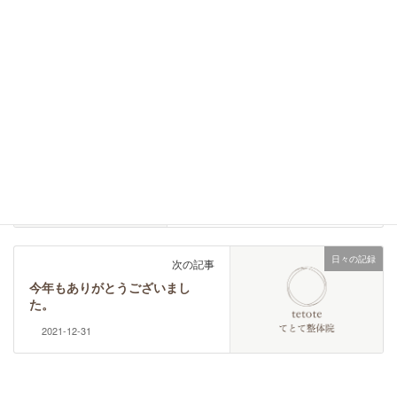
お客様の声
、
日々の記録
カテゴリー
坐骨神経痛
自己否定
タグ
日々の記録
前の記事
休日は、東洋文庫と六義園へ
2021-12-27
日々の記録
次の記事
今年もありがとうございまし
た。
2021-12-31