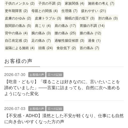
子供のメンタル
(2)
子供の不調
(2)
家族関係
(4)
施術者の考え
(7)
更年期障害
(2)
母親との関係
(4)
生理痛
(7)
疲れやすい
(21)
皮膚のかゆみ
(2)
皮膚トラブル
(3)
睡眠の質の低下
(3)
肘の痛み
(3)
股関節の痛み
(5)
肩こり
(4)
肩の痛み
(17)
胃腸の不調
(14)
背中の痛み
(4)
腕の痛み
(3)
腰の痛み
(25)
膝の痛み
(12)
自己肯定感
(2)
足の痛み
(7)
過敏性腸症候群
(3)
過食
(1)
遠隔による施術
(4)
頭痛
(24)
食欲低下
(2)
首の痛み
(7)
お客様の声
2026-07-30
お客様の声
日々の記録
【吃音・どもり】「喋ることは好きなのに、言いたいことを
諦めていました」——言葉に詰まっても、自然に次へ進める
ようになった変化
2026-07-03
お客様の声
日々の記録
【不安感・ADHD】漠然とした不安が軽くなり、仕事にも自然
に向き合いやすくなった方の声