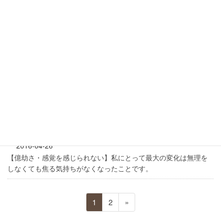
2017-04-26
【メンタルの不調・腰痛・疲れやすさ】自然に日常のささいな楽
しみなどに気づけるようになりました。
2017-04-24
【肩こり・呼吸の浅さ・睡眠の質の低下】頭がスッキリした状態
になり、仕事の集中力も上がりました。
2016-04-30
【夜間頻尿・過活動性膀胱】友達に会うと、「何かあったの」、
「すごく元気になったね」とよく言われます。
2016-04-26
【億劫さ・感覚を感じられない】私にとって最大の変化は無理を
しなくても焦る気持ちがなくなったことです。
投
ペ
ペ
1
2
»
稿
ー
ー