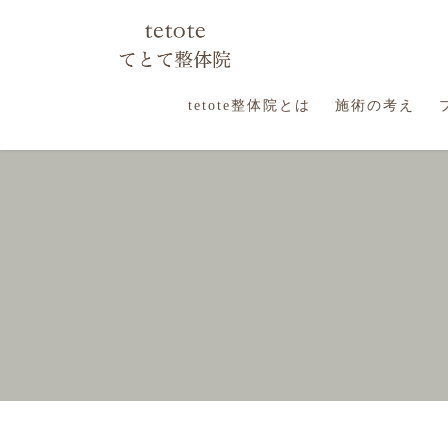
コ
ナ
ン
ビ
テ
ゲ
ン
ー
ツ
シ
tetote整体院とは
施術の考え
に
ョ
移
ン
動
に
移
動