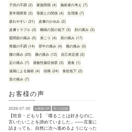
子供の不調
(2)
家族関係
(4)
施術者の考え
(7)
更年期障害
(2)
母親との関係
(4)
生理痛
(7)
疲れやすい
(21)
皮膚のかゆみ
(2)
皮膚トラブル
(3)
睡眠の質の低下
(3)
肘の痛み
(3)
股関節の痛み
(5)
肩こり
(4)
肩の痛み
(17)
胃腸の不調
(14)
背中の痛み
(4)
腕の痛み
(3)
腰の痛み
(25)
膝の痛み
(12)
自己肯定感
(2)
足の痛み
(7)
過敏性腸症候群
(3)
過食
(1)
遠隔による施術
(4)
頭痛
(24)
食欲低下
(2)
首の痛み
(7)
お客様の声
2026-07-30
お客様の声
日々の記録
【吃音・どもり】「喋ることは好きなのに、
言いたいことを諦めていました」——言葉に
詰まっても、自然に次へ進めるようになった