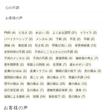
心の不調
お客様の声
PMS
(4)
だるさ
(2)
めまい
(3)
よくある質問
(21)
イライラ
(2)
パートナーシップ
(2)
メンタル
(4)
下痢
(3)
不安
(2)
不眠
(2)
便秘
(4)
倦怠感
(2)
吐き気
(2)
呼吸が浅い
(2)
坐骨神経痛
(12)
女性特有の不調
(22)
子供のこころとからだの不調
(5)
子供のメンタル
(2)
子供の不調
(2)
家族関係
(4)
施術者の考え
(7)
更年期障害
(2)
母親との関係
(4)
生理痛
(7)
疲れやすい
(21)
皮膚のかゆみ
(2)
皮膚トラブル
(3)
睡眠の質の低下
(3)
肘の痛み
(3)
股関節の痛み
(5)
肩こり
(4)
肩の痛み
(17)
胃腸の不調
(14)
背中の痛み
(4)
腕の痛み
(3)
腰の痛み
(25)
膝の痛み
(12)
自己肯定感
(2)
足の痛み
(7)
過敏性腸症候群
(3)
過食
(1)
遠隔による施術
(4)
頭痛
(24)
食欲低下
(2)
首の痛み
(7)
お客様の声